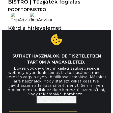
BISTRO | Tűzijáték foglalás
ROOFTOP
BISTRO
Kérd a hírlevelemet
SÜTIKET HASZNÁLOK, DE TISZTELETBEN
Elolvastam az adatvédelmi
TARTOM A MAGÁNÉLETED.
tájékoztatót, és hozzájárulok az e-
mail címem ott leírtak szerinti
Egyes cookie-k technikailag szükségesek a
webhely olyan funkcióinak biztosításához, mint a
kezeléséhez.
keresés vagy a nyelvi beállítások tárolása. Másokat
arra használok, hogy statisztikákat készítve
javíthassam a felhasználói élményt. Semmilyen
módon nem tudlak ezeken keresztül azonosítani,
vagy reklámokkal bombázni.
© 2021 Leo Restaurants Kft. Minden jog
Leo Cookie Szabályzat
fenntartva.