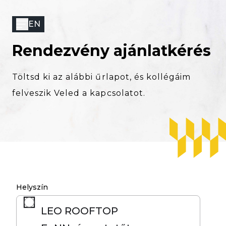
Ugrás
a
EN
tartalomra
Rendezvény ajánlatkérés
Töltsd ki az alábbi űrlapot, és kollégáim
felveszik Veled a kapcsolatot.
Helyszín
LEO ROOFTOP