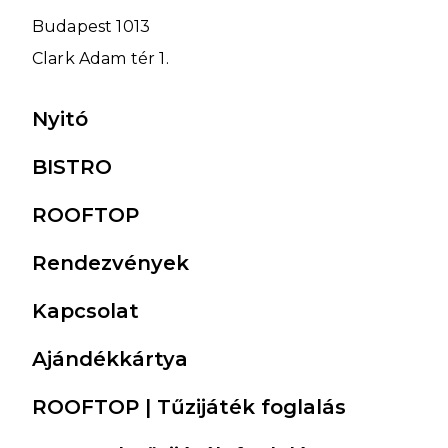
Budapest 1013
Clark Adam tér 1.
Main
Nyitó
navigation
BISTRO
ROOFTOP
Rendezvények
Kapcsolat
Ajándékkártya
ROOFTOP | Tűzijáték foglalás