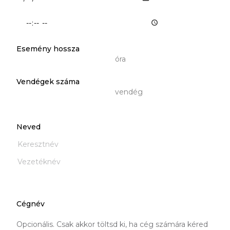
Esemény dátuma és időpontja: Idő
Esemény hossza
óra
Vendégek száma
vendég
Neved
Keresztnév
Vezetéknév
Cégnév
Opcionális. Csak akkor töltsd ki, ha cég számára kéred