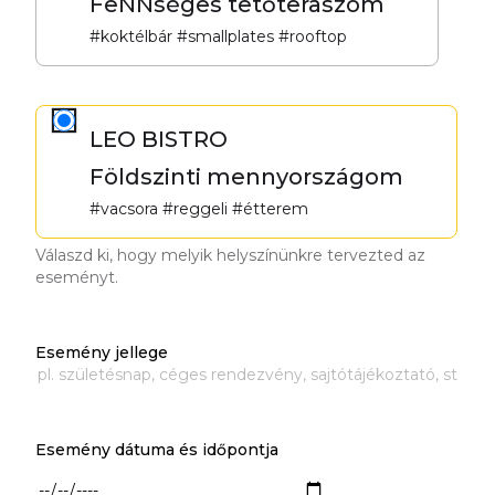
FeNNséges tetőteraszom
#koktélbár #smallplates #rooftop
LEO BISTRO
Földszinti mennyországom
#vacsora #reggeli #étterem
Válaszd ki, hogy melyik helyszínünkre tervezted az
eseményt.
Esemény jellege
Esemény dátuma és időpontja
Esemény dátuma és időpontja:
Dátum